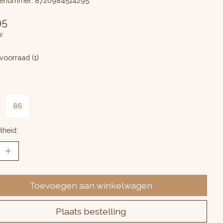
enummer: 8720984514295
95
w
voorraad (1)
86
lheid:
Toevoegen aan winkelwagen
Plaats bestelling