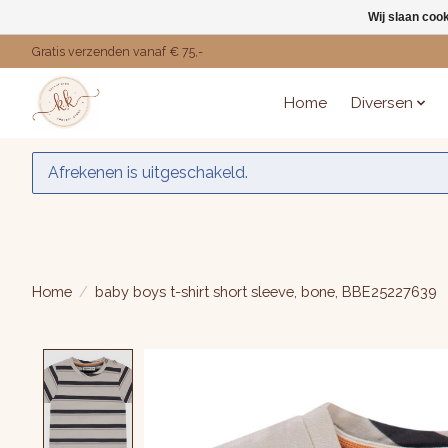
Wij slaan coo
Gratis verzenden vanaf € 75,-
Home
Diversen
Afrekenen is uitgeschakeld.
Home
/
baby boys t-shirt short sleeve, bone, BBE25227639
Product image slideshow Items