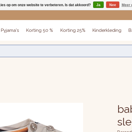
kies op om onze website te verbeteren. Is dat akkoord?
Ja
Nee
Meer 
Pyjama's
Korting 50 %
Korting 25%
Kinderkleding
B
bab
sl