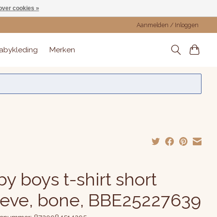
over cookies »
Aanmelden / Inloggen
abykleding
Merken
y boys t-shirt short
eeve, bone, BBE25227639