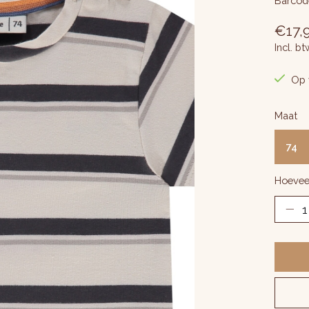
Barcod
€17,
Incl. bt
Op 
Maat
74
Hoevee