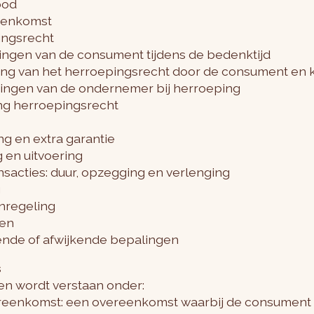
bod
reenkomst
pingsrecht
htingen van de consument tijdens de bedenktijd
ening van het herroepingsrecht door de consument en
chtingen van de ondernemer bij herroeping
iting herroepingsrecht
ng en extra garantie
g en uitvoering
ansacties: duur, opzegging en verlenging
g
enregeling
len
llende of afwijkende bepalingen
s
en wordt verstaan onder:
ereenkomst: een overeenkomst waarbij de consument p