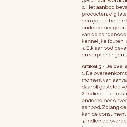
geschiedt, wordt di
2. Het aanbod bev
producten, digital
een goede beoorde
ondernemer gebrui
van de aangeboden 
kennelijke fouten 
3. Elk aanbod beva
en verplichtingen 
Artikel 5 - De ove
1. De overeenkomst
moment van aanvaa
daarbij gestelde v
2. Indien de consu
ondernemer onverw
aanbod. Zolang de 
kan de consument 
3. Indien de overe