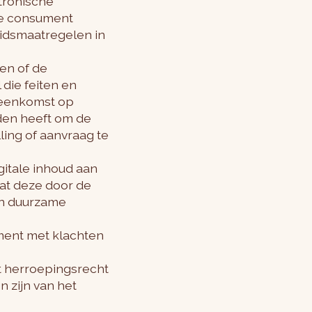
tronische
 de consument
eidsmaatregelen in
en of de
die feiten en
reenkomst op
den heeft om de
ling of aanvraag te
igitale inhoud aan
dat deze door de
en duurzame
ment met klachten
t herroepingsrecht
n zijn van het