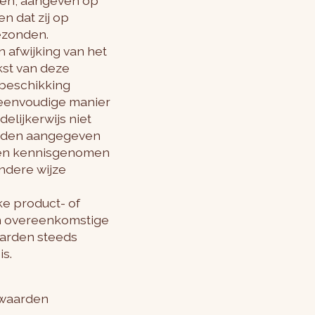
ten, aangeven op
n dat zij op
ezonden.
 afwijking van het
kst van deze
beschikking
 eenvoudige manier
lijkerwijs niet
worden aangegeven
den kennisgenomen
ndere wijze
ke product- of
an overeenkomstige
aarden steeds
s.
rwaarden