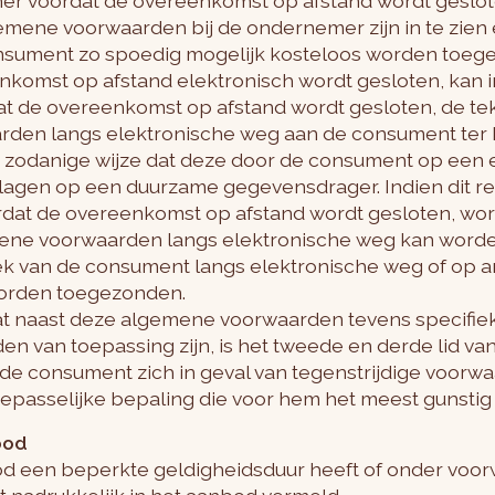
emer voordat de overeenkomst op afstand wordt geslo
emene voorwaarden bij de ondernemer zijn in te zien e
nsument zo spoedig mogelijk kosteloos worden toeg
enkomst op afstand elektronisch wordt gesloten, kan in
dat de overeenkomst op afstand wordt gesloten, de te
den langs elektronische weg aan de consument ter 
 zodanige wijze dat deze door de consument op een
gen op een duurzame gegevensdrager. Indien dit rede
oordat de overeenkomst op afstand wordt gesloten, 
mene voorwaarden langs elektronische weg kan wor
oek van de consument langs elektronische weg of op a
worden toegezonden.
dat naast deze algemene voorwaarden tevens specifie
n van toepassing zijn, is het tweede en derde lid v
de consument zich in geval van tegenstrijdige voorw
passelijke bepaling die voor hem het meest gunstig i
bod
bod een beperkte geldigheidsduur heeft of onder voo