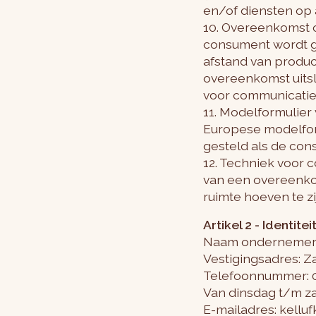
en/of diensten op
10. Overeenkomst 
consument wordt g
afstand van product
overeenkomst uits
voor communicatie
11. Modelformulier
Europese modelform
gesteld als de con
12. Techniek voor 
van een overeenkom
ruimte hoeven te 
Artikel 2 - Identit
Naam ondernemer: 
Vestigingsadres: Z
Telefoonnummer: 0
Van dinsdag t/m zat
E-mailadres:
kellu