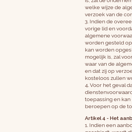
is, zal de ondern
welke wijze de alg
verzoek van de co
3. Indien de overe
vorige lid en voor
algemene voorwaar
worden gesteld op
kan worden opgesla
mogelijk is, zal v
waar van de alge
en dat zij op verz
kosteloos zullen 
4. Voor het geval 
dienstenvoorwaarde
toepassing en kan 
beroepen op de toe
Artikel 4 - Het aan
1. Indien een aan