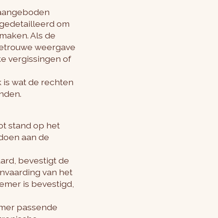
e aangeboden
 gedetailleerd om
maken. Als de
getrouwe weergave
e vergissingen of
 is wat de rechten
onden.
ot stand op het
doen aan de
ard, bevestigt de
nvaarding van het
emer is bevestigd,
nemer passende