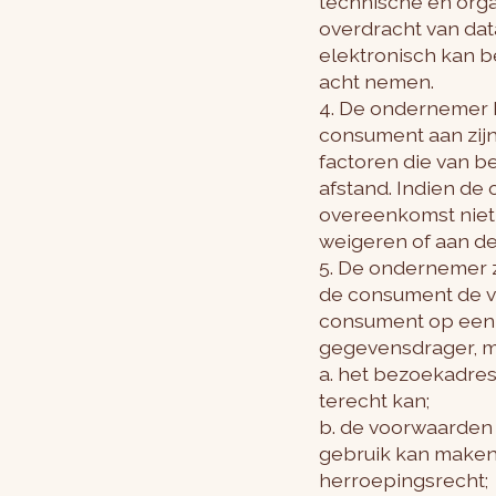
technische en orga
overdracht van dat
elektronisch kan b
acht nemen.
4. De ondernemer k
consument aan zijn
factoren die van 
afstand. Indien d
overeenkomst niet 
weigeren of aan de
5. De ondernemer za
de consument de vo
consument op een 
gegevensdrager, m
a. het bezoekadre
terecht kan;
b. de voorwaarden
gebruik kan maken,
herroepingsrecht;