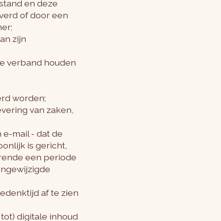
fstand en deze
verd of door een
er;
an zijn
die verband houden
erd worden;
evering van zaken,
e-mail - dat de
nlijk is gericht,
urende een periode
ongewijzigde
denktijd af te zien
ot) digitale inhoud