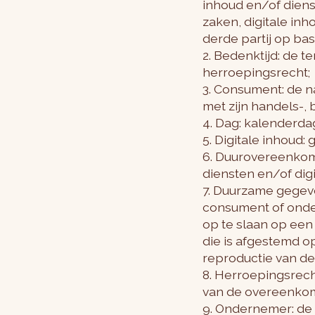
inhoud en/of dien
zaken, digitale in
derde partij op ba
2. Bedenktijd: de 
herroepingsrecht;
3. Consument: de n
met zijn handels-, 
4. Dag: kalenderda
5. Digitale inhoud
6. Duurovereenkoms
diensten en/of dig
7. Duurzame gegeve
consument of onder
op te slaan op een
die is afgestemd o
reproductie van de
8. Herroepingsrech
van de overeenkom
9. Ondernemer: de n