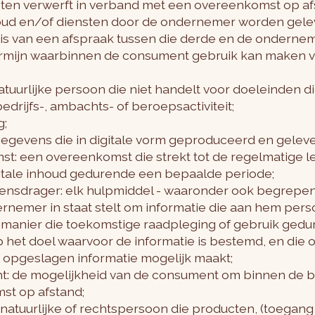
sten verwerft in verband met een overeenkomst op a
houd en/of diensten door de ondernemer worden gele
sis van een afspraak tussen die derde en de ondernem
termijn waarbinnen de consument gebruik kan maken v
atuurlijke persoon die niet handelt voor doeleinden 
bedrijfs-, ambachts- of beroepsactiviteit;
g;
: gegevens die in digitale vorm geproduceerd en gelev
t: een overeenkomst die strekt tot de regelmatige l
itale inhoud gedurende een bepaalde periode;
nsdrager: elk hulpmiddel - waaronder ook begrepen 
nemer in staat stelt om informatie die aan hem persoo
 manier die toekomstige raadpleging of gebruik ged
p het doel waarvoor de informatie is bestemd, en die 
 opgeslagen informatie mogelijk maakt;
t: de mogelijkheid van de consument om binnen de be
st op afstand;
atuurlijke of rechtspersoon die producten, (toegang t