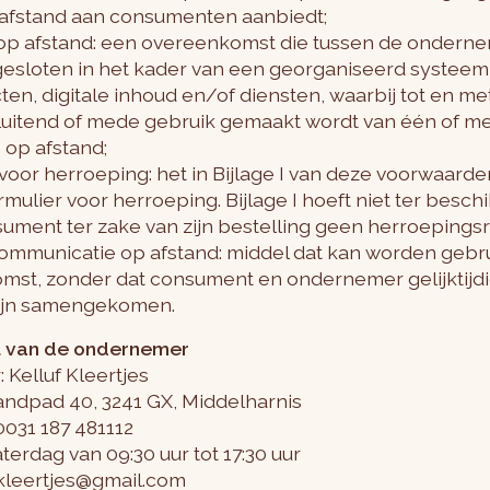
 afstand aan consumenten aanbiedt;
op afstand: een overeenkomst die tussen de ondern
esloten in het kader van een georganiseerd systeem
en, digitale inhoud en/of diensten, waarbij tot en met
luitend of mede gebruik gemaakt wordt van één of m
 op afstand;
 voor herroeping: het in Bijlage I van deze voorwaa
ulier voor herroeping. Bijlage I hoeft niet ter besch
sument ter zake van zijn bestelling geen herroepingsr
communicatie op afstand: middel dat kan worden gebrui
st, zonder dat consument en ondernemer gelijktijdi
zijn samengekomen.
eit van de ondernemer
Kelluf Kleertjes
andpad 40, 3241 GX, Middelharnis
031 187 481112
erdag van 09:30 uur tot 17:30 uur
fkleertjes@gmail.com