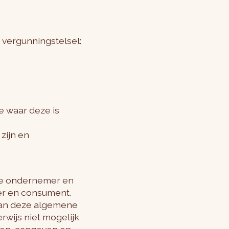
 vergunningstelsel:
e waar deze is
zijn en
de ondernemer en
er en consument.
 van deze algemene
rwijs niet mogelijk