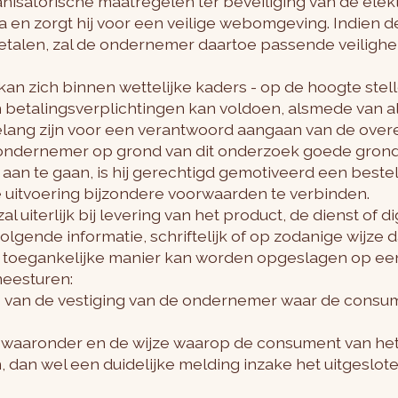
nisatorische maatregelen ter beveiliging van de elek
a en zorgt hij voor een veilige webomgeving. Indien
etalen, zal de ondernemer daartoe passende veiligh
an zich binnen wettelijke kaders - op de hoogte stell
 betalingsverplichtingen kan voldoen, alsmede van al 
belang zijn voor een verantwoord aangaan van de ove
e ondernemer op grond van dit onderzoek goede gron
aan te gaan, is hij gerechtigd gemotiveerd een bestel
 uitvoering bijzondere voorwaarden te verbinden.
l uiterlijk bij levering van het product, de dienst of d
lgende informatie, schriftelijk of op zodanige wijze 
toegankelijke manier kan worden opgeslagen op e
eesturen:
s van de vestiging van de ondernemer waar de consu
 waaronder en de wijze waarop de consument van he
 dan wel een duidelijke melding inzake het uitgeslote