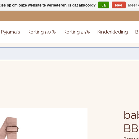
kies op om onze website te verbeteren. Is dat akkoord?
Ja
Nee
Meer 
Pyjama's
Korting 50 %
Korting 25%
Kinderkleding
B
bab
BB