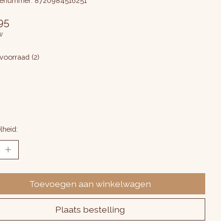
enummer: 8720984516251
95
w
voorraad (2)
lheid:
Toevoegen aan winkelwagen
Plaats bestelling