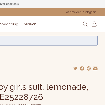
over cookies »
Aanmelden / Inloggen
abykleding
Merken
y girls suit, lemonade,
E25228726