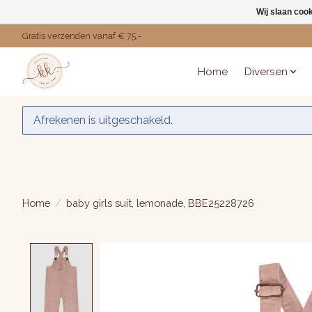
Wij slaan coo
Gratis verzenden vanaf € 75,-
Home
Diversen
Afrekenen is uitgeschakeld.
Home
/
baby girls suit, lemonade, BBE25228726
Product image slideshow Items