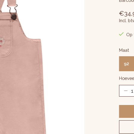
Barcod
€34,
Incl. bt
Op 
Maat
92
Hoevee