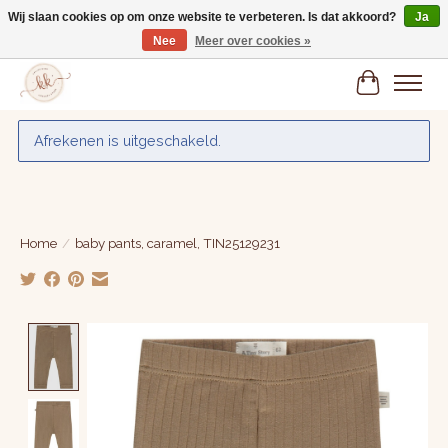
Wij slaan cookies op om onze website te verbeteren. Is dat akkoord?
Ja
Nee
Meer over cookies »
Gratis verzenden vanaf € 75,-
Winkelwa
Afrekenen is uitgeschakeld.
Home
/
baby pants, caramel, TIN25129231
Product image slideshow Items