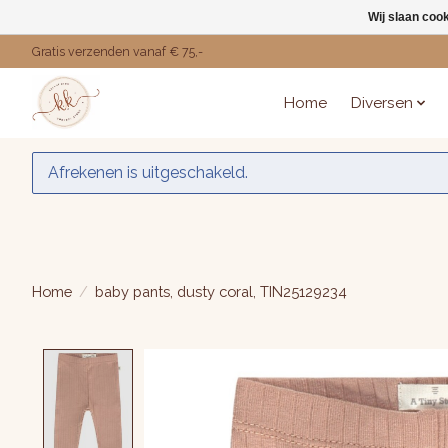
Wij slaan coo
Gratis verzenden vanaf € 75,-
Home
Diversen
Afrekenen is uitgeschakeld.
Home
/
baby pants, dusty coral, TIN25129234
Product image slideshow Items