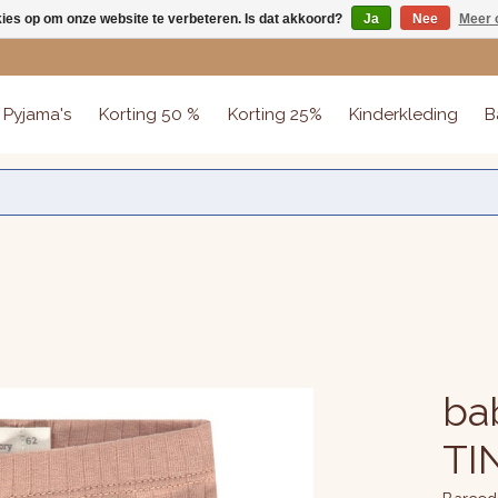
kies op om onze website te verbeteren. Is dat akkoord?
Ja
Nee
Meer 
Pyjama's
Korting 50 %
Korting 25%
Kinderkleding
B
bab
TI