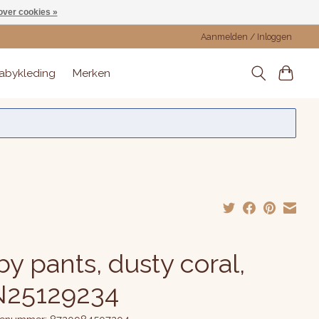
over cookies »
Aanmelden / Inloggen
abykleding
Merken
y pants, dusty coral,
N25129234