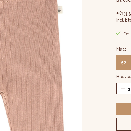
Barcod
€13,
Incl. bt
Op 
Maat
50
Hoevee