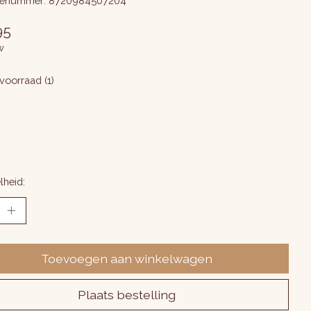
enummer: 8720984507204
95
w
voorraad (1)
lheid:
Toevoegen aan winkelwagen
Plaats bestelling