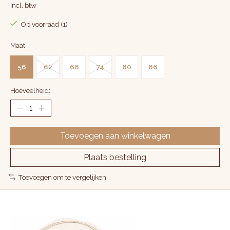
Incl. btw
Op voorraad (1)
Maat
56
62
68
74
80
86
Hoeveelheid:
Toevoegen aan winkelwagen
Plaats bestelling
Toevoegen om te vergelijken