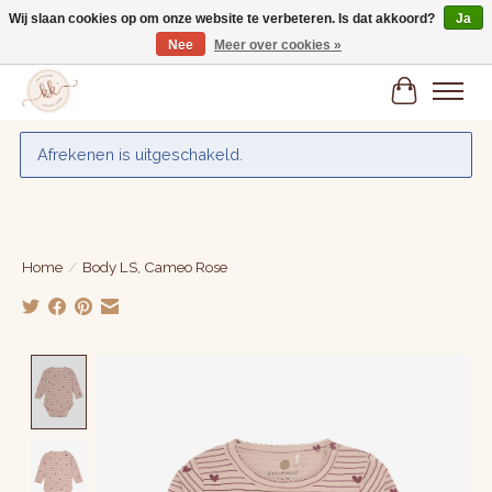
Wij slaan cookies op om onze website te verbeteren. Is dat akkoord?
Ja
Nee
Meer over cookies »
Gratis verzenden vanaf € 75,-
Winkelwa
Afrekenen is uitgeschakeld.
Home
/
Body LS, Cameo Rose
Product image slideshow Items