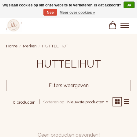
Wij slaan cookies op om onze website te verbeteren. Is dat akkoord?
Ja
Nee
Meer over cookies »
Gratis verzenden vanaf € 75,-
Winkelwa
Home
/
Merken
/
HUTTELIHUT
HUTTELIHUT
Filters weergeven
Sorteren op
Nieuwste producten
0 producten
Geen producten gevonden!