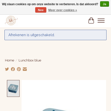
Wij slaan cookies op om onze website te verbeteren. Is dat akkoord?
Ja
Nee
Meer over cookies »
Gratis verzenden vanaf € 75,-
Winkelwa
Afrekenen is uitgeschakeld.
Home
/
Lunchbox blue
Product image slideshow Items