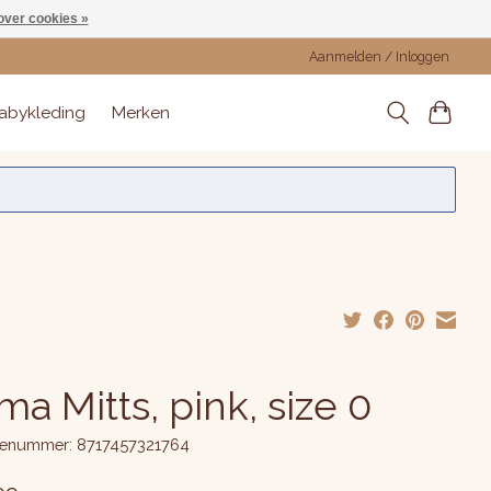
over cookies »
Aanmelden / Inloggen
abykleding
Merken
a Mitts, pink, size 0
enummer: 8717457321764