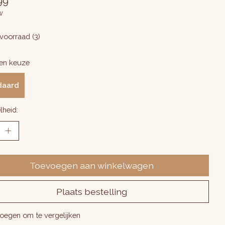
99
w
voorraad (3)
en keuze
daard
lheid:
Toevoegen aan winkelwagen
Plaats bestelling
oegen om te vergelijken