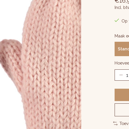
€16,
Incl. bt
Op 
Maak e
Stan
Hoevee
Toev