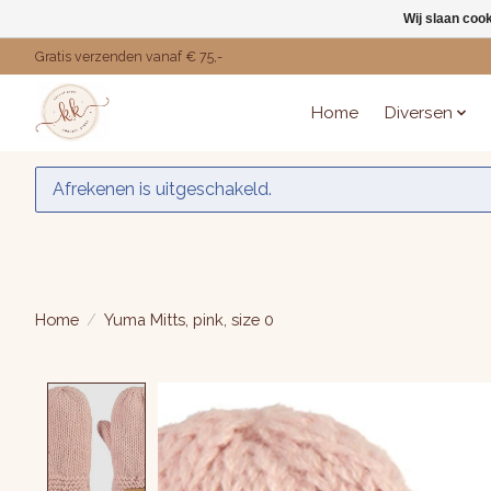
Wij slaan coo
Gratis verzenden vanaf € 75,-
Home
Diversen
Afrekenen is uitgeschakeld.
Home
/
Yuma Mitts, pink, size 0
Product image slideshow Items