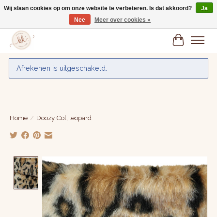
Wij slaan cookies op om onze website te verbeteren. Is dat akkoord?
Ja
Nee
Meer over cookies »
Gratis verzenden vanaf € 75,-
Winkelwa
Afrekenen is uitgeschakeld.
Home
/
Doozy Col, leopard
Product image slideshow Items