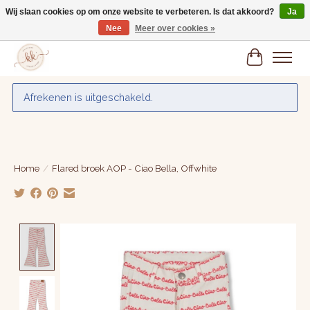
Wij slaan cookies op om onze website te verbeteren. Is dat akkoord?
Ja
Nee
Meer over cookies »
Gratis verzenden vanaf € 75,-
Winkelwa
Afrekenen is uitgeschakeld.
Home
/
Flared broek AOP - Ciao Bella, Offwhite
Product image slideshow Items