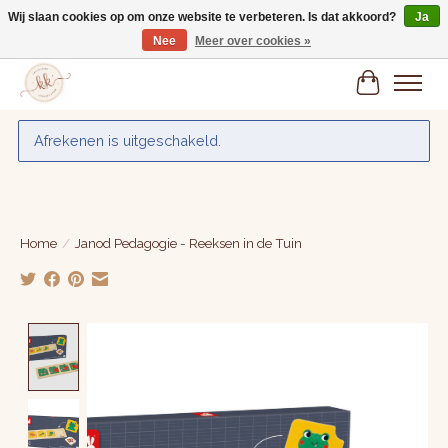
Wij slaan cookies op om onze website te verbeteren. Is dat akkoord?
Ja
Nee
Meer over cookies »
Gratis verzenden vanaf € 75,-
Winkelwa
Afrekenen is uitgeschakeld.
Home
/
Janod Pedagogie - Reeksen in de Tuin
Product image slideshow Items