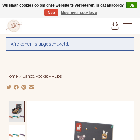
Wij slaan cookies op om onze website te verbeteren. Is dat akkoord?
Ja
Nee
Meer over cookies »
Gratis verzenden vanaf € 75,-
Winkelwa
Afrekenen is uitgeschakeld.
Home
/
Janod Pocket - Rups
Product image slideshow Items