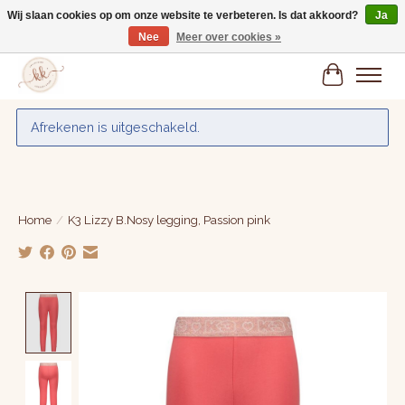
Wij slaan cookies op om onze website te verbeteren. Is dat akkoord?
Ja
Nee
Meer over cookies »
Gratis verzenden vanaf € 75,-
Winkelwa
Afrekenen is uitgeschakeld.
Home
/
K3 Lizzy B.Nosy legging, Passion pink
Product image slideshow Items