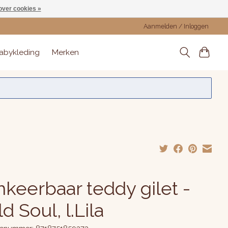
over cookies »
Aanmelden / Inloggen
abykleding
Merken
keerbaar teddy gilet -
d Soul, l.Lila