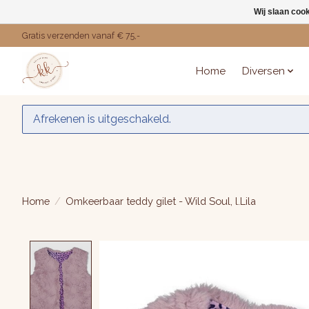
Wij slaan coo
Gratis verzenden vanaf € 75,-
Home
Diversen
Afrekenen is uitgeschakeld.
Home
/
Omkeerbaar teddy gilet - Wild Soul, l.Lila
Product image slideshow Items