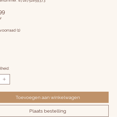
enummer: 8718751859373
99
w
voorraad (1)
lheid:
Toevoegen aan winkelwagen
Plaats bestelling