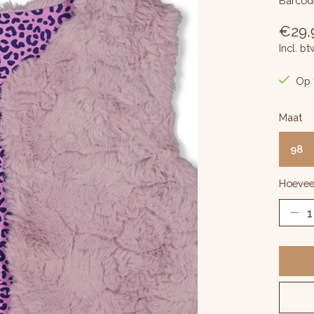
Barcod
€29,
Incl. bt
Op 
Maat
98
Hoevee