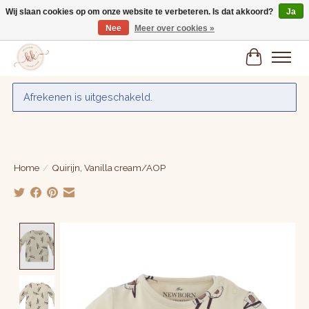
Wij slaan cookies op om onze website te verbeteren. Is dat akkoord?
Ja
Nee
Meer over cookies »
Gratis verzenden vanaf € 75,-
Winkelwa
Afrekenen is uitgeschakeld.
Home
/
Quirijn, Vanilla cream/AOP
Product image slideshow Items