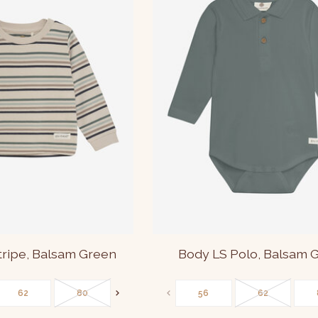
Stripe, Balsam Green
Body LS Polo, Balsam 
62
80
86
56
62