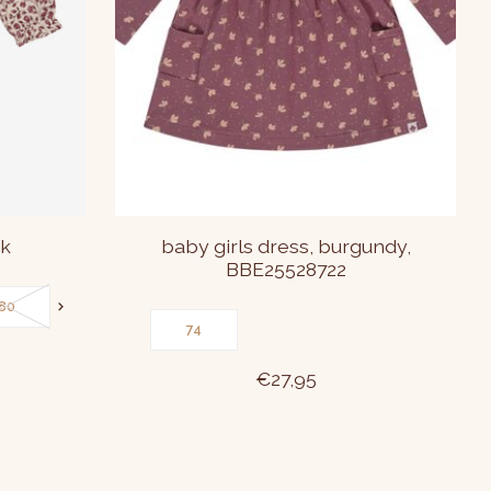
ak
baby girls dress, burgundy,
BBE25528722
80
86
74
€27,95