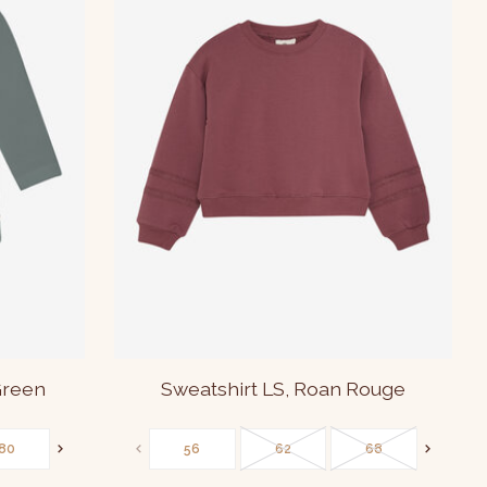
Green
Sweatshirt LS, Roan Rouge
80
86
56
62
68
86