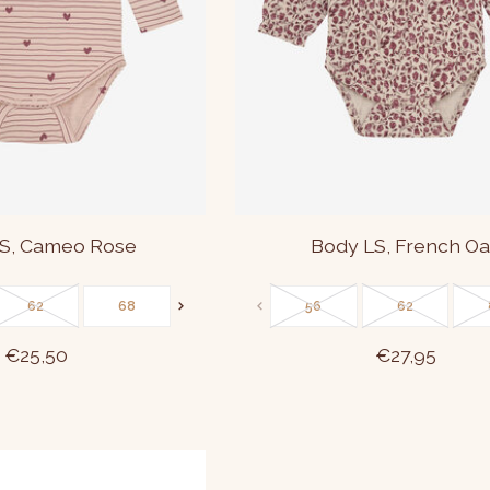
S, Cameo Rose
Body LS, French O
62
68
74
80
56
86
62
€25,50
€27,95