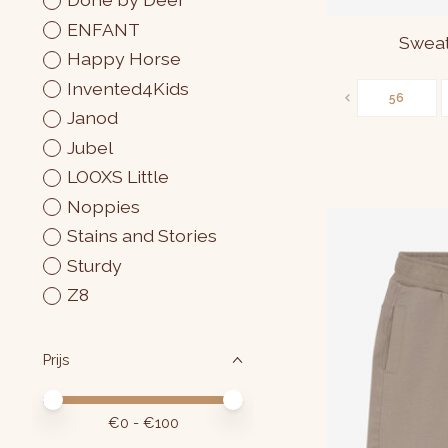
ENFANT
Sweat
Happy Horse
Invented4Kids
56
Janod
Jubel
LOOXS Little
Noppies
Stains and Stories
Sturdy
Z8
Prijs
Minimale prijswaarde
Price maximum value
€
0
- €
100