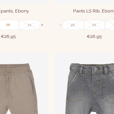
pants, Ebony
Pants LS Rib, Ebon
68
74
80
86
56
62
€26,95
€26,95