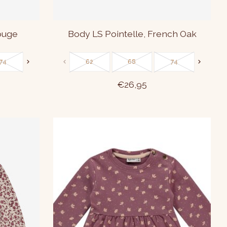
ouge
Body LS Pointelle, French Oak
74
80
86
62
68
74
80
€26,95