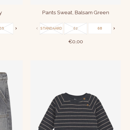
y
Pants Sweat, Balsam Green
68
74
STANDAARD
80
86
62
68
80
€0,00