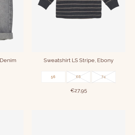
 Denim
Sweatshirt LS Stripe, Ebony
56
68
74
€27,95