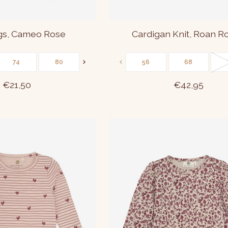
gs, Cameo Rose
Cardigan Knit, Roan R
74
80
86
56
68
€21,50
€42,95