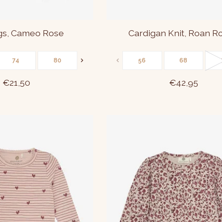
gs, Cameo Rose
Cardigan Knit, Roan R
74
80
86
56
68
€21,50
€42,95