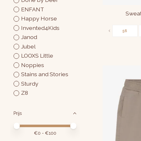
ENFANT
Sweat
Happy Horse
Invented4Kids
56
Janod
Jubel
LOOXS Little
Noppies
Stains and Stories
Sturdy
Z8
Prijs
Minimale prijswaarde
Price maximum value
€
0
- €
100