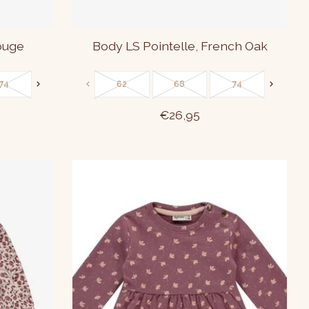
ouge
Body LS Pointelle, French Oak
74
80
86
62
68
74
80
€26,95