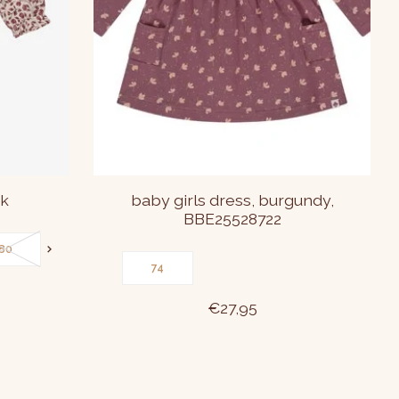
ak
baby girls dress, burgundy,
BBE25528722
80
86
74
€27,95