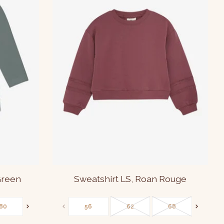
Green
Sweatshirt LS, Roan Rouge
80
86
56
62
68
86