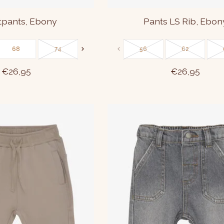
pants, Ebony
Pants LS Rib, Ebon
68
74
80
86
56
62
€26,95
€26,95