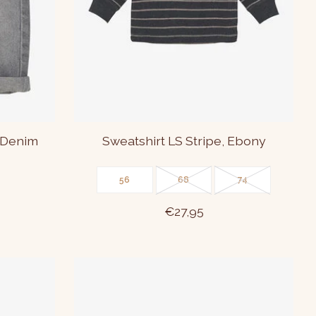
 Denim
Sweatshirt LS Stripe, Ebony
56
68
74
€27,95