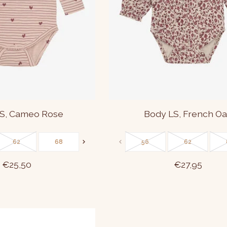
S, Cameo Rose
Body LS, French O
62
68
74
80
56
86
62
€25,50
€27,95