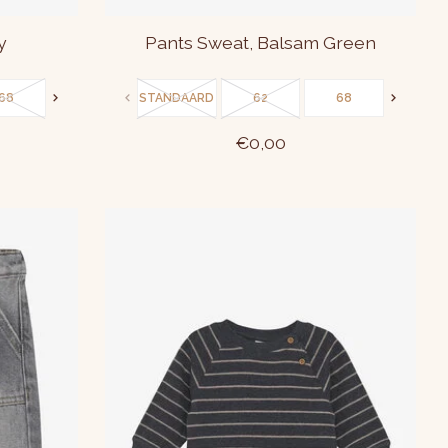
y
Pants Sweat, Balsam Green
68
74
STANDAARD
80
86
62
68
80
€0,00