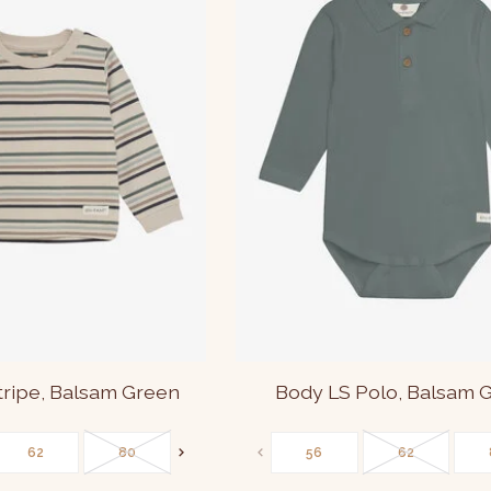
Stripe, Balsam Green
Body LS Polo, Balsam 
62
80
86
56
62